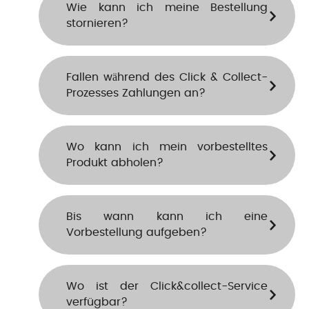
Wie kann ich meine Bestellung
stornieren?
Fallen während des Click & Collect-
Prozesses Zahlungen an?
Wo kann ich mein vorbestelltes
Produkt abholen?
Bis wann kann ich eine
Vorbestellung aufgeben?
Wo ist der Click&collect-Service
verfügbar?