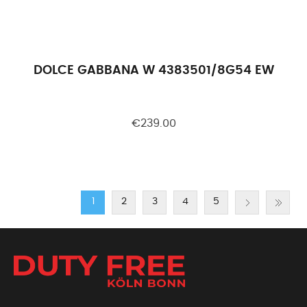
DOLCE GABBANA W 4383501/8G54 EW
€239.00
1
2
3
4
5