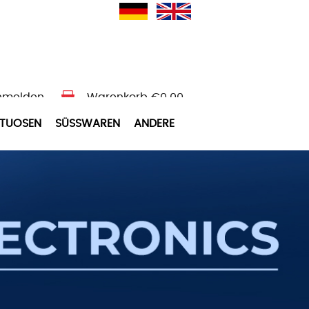
nmelden
Warenkorb
€0.00
ITUOSEN
SÜSSWAREN
ANDERE