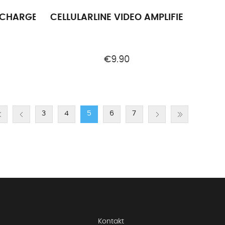
ITE
 CHARGER KIT SAM C2C 25W BLACK
CELLULARLINE VIDEO AMPLIFIER UNIV. 
€9.90
3
4
5
6
7
Kontakt