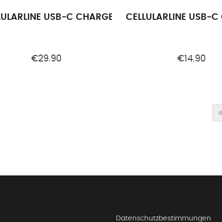
LULARLINE USB-C CHARGER KIT APPLE C2L 20W WH
CELLULARLINE USB-C
€29.90
€14.90
Datenschutzbestimmungen