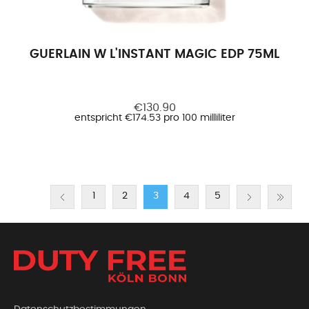
GUERLAIN W L'INSTANT MAGIC EDP 75ML
€130.90
entspricht €174.53 pro 100 milliliter
1
2
3
4
5