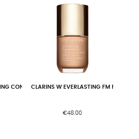
ING CONCEALER FM CNC 1A 02.5
CLARINS W EVERLASTING FM FD 1A 108
€48.00