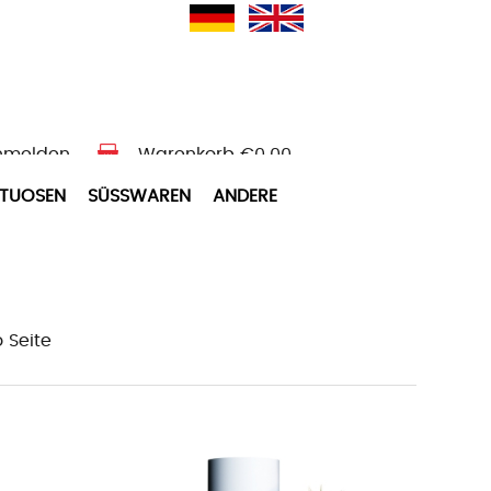
nmelden
Warenkorb
€0.00
ITUOSEN
SÜSSWAREN
ANDERE
o Seite