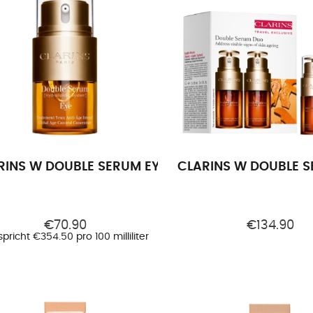
RINS W DOUBLE SERUM EYES FC EC 20ML
CLARINS W DOUBLE S
€70.90
€134.90
pricht €354.50 pro 100 milliliter