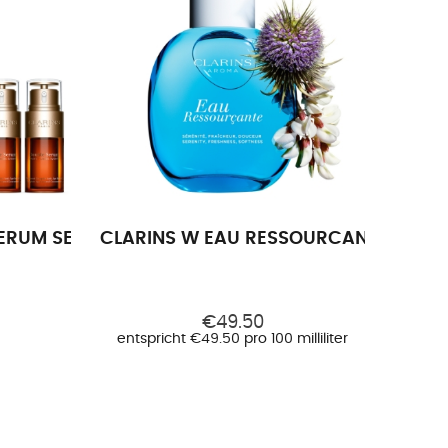
ERUM SET (2X 30ML) NEW 1 A
CLARINS W EAU RESSOURCANTE EDT 1
€49.50
entspricht €49.50 pro 100 milliliter