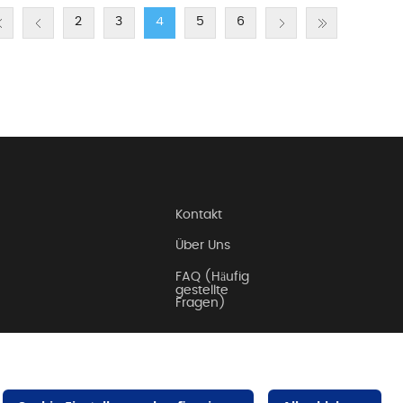
2
3
4
5
6
Kontakt
Über Uns
FAQ (Häufig
gestellte
Fragen)